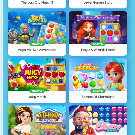
The Lost City Match 3
Jewel Garden Story
NUOVO
NUOVO
Vega Mix: Sea Adventures
Magic & Wizards Match
NUOVO
NUOVO
Juicy Match
Secrets Of Charmland