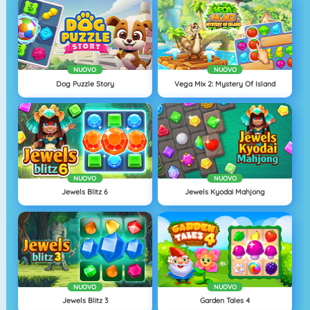
NUOVO
NUOVO
Dog Puzzle Story
Vega Mix 2: Mystery Of Island
NUOVO
NUOVO
Jewels Blitz 6
Jewels Kyodai Mahjong
NUOVO
NUOVO
Jewels Blitz 3
Garden Tales 4