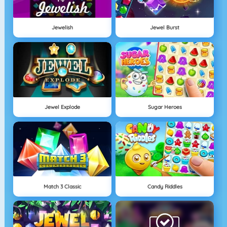
Jewelish
Jewel Burst
Jewel Explode
Sugar Heroes
Match 3 Classic
Candy Riddles