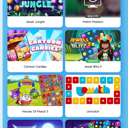
SOLO PC
Jewel Jungle
Match Masters
NUOVO
Cartoon Candies
Jewel Blitz 5
Heroes Of Match 3
Unmatch