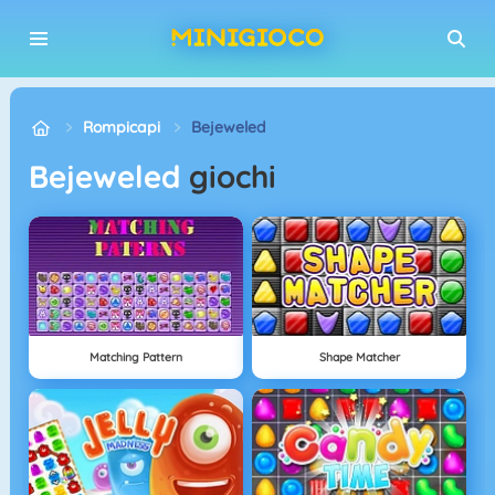
Rompicapi
Bejeweled
Bejeweled
giochi
Matching Pattern
Shape Matcher