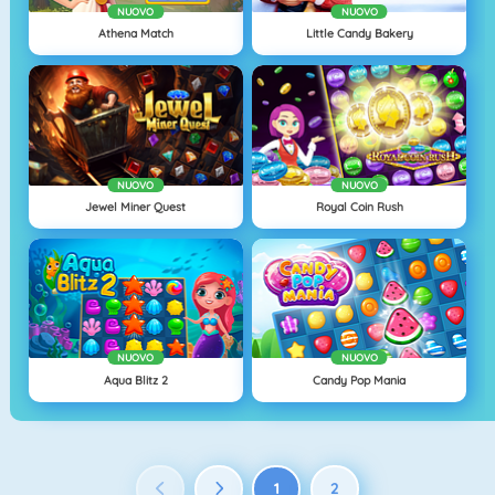
NUOVO
NUOVO
Athena Match
Little Candy Bakery
NUOVO
NUOVO
Jewel Miner Quest
Royal Coin Rush
NUOVO
NUOVO
Aqua Blitz 2
Candy Pop Mania
1
2