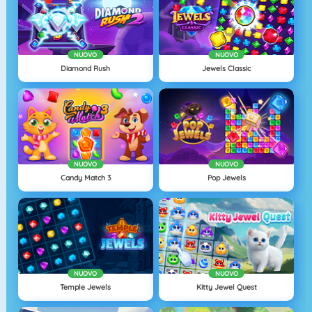
NUOVO
NUOVO
Diamond Rush
Jewels Classic
NUOVO
NUOVO
Candy Match 3
Pop Jewels
NUOVO
NUOVO
Temple Jewels
Kitty Jewel Quest