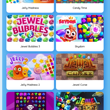
Jelly Madness
Candy Time
Jewel Bubbles 3
Skydom
Jelly Madness 2
Jewel Curse