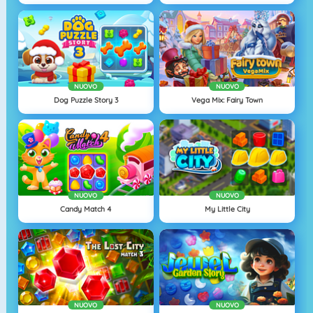
NUOVO
NUOVO
Dog Puzzle Story 3
Vega Mix: Fairy Town
NUOVO
NUOVO
Candy Match 4
My Little City
NUOVO
NUOVO