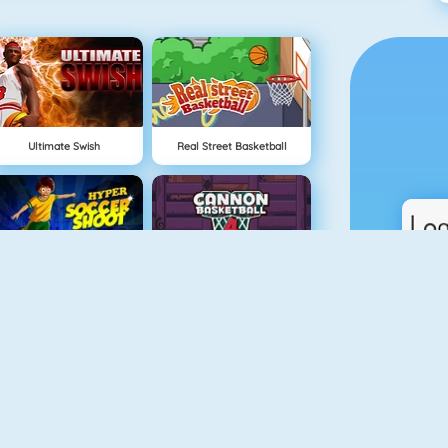
Ultimate Swish
Real Street Basketball
Hyper Soccer Shoot Training
Cannon Basketball 4
Basket Fall
Drop Kick World Cup 2018