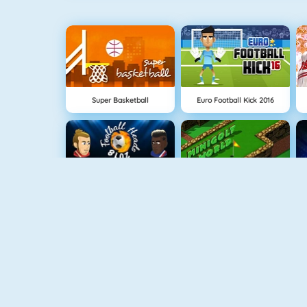
Super Basketball
Euro Football Kick 2016
Football Heads 2018
Minigolf World
Free Kick Online
GoalKeeper Challenge