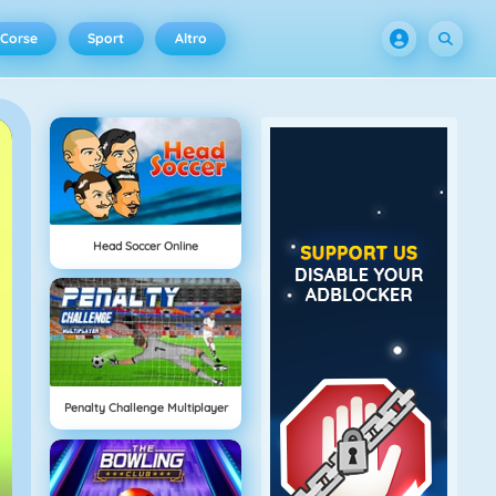
Corse
Sport
Altro
Head Soccer Online
Penalty Challenge Multiplayer