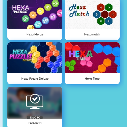
Hexa Merge
Hexamatch
Hexa Puzzle Deluxe
Hexa Time
SOLO PC
Frozen 10