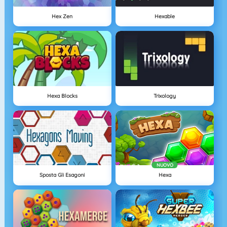
Hex Zen
Hexable
Hexa Blocks
Trixology
NUOVO
Sposta Gli Esagoni
Hexa