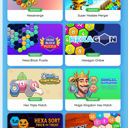
NUOVO
NUOVO
Hexamerge
Super Hexbee Merger
NUOVO
NUOVO
Hexa Block Puzzle
Hexagon Online
NUOVO
NUOVO
Hex Triple Match
Magic Kingdom Hex Match