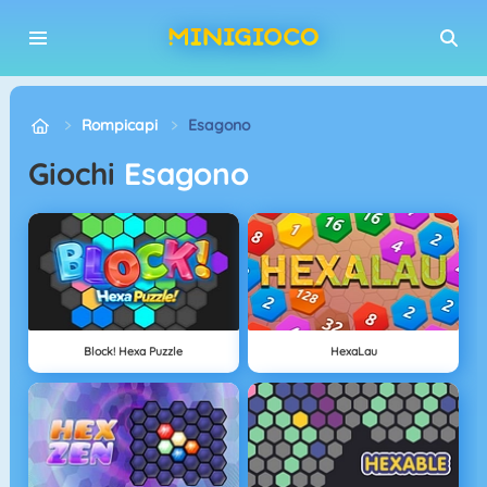
Rompicapi
Esagono
Giochi
Esagono
Block! Hexa Puzzle
HexaLau