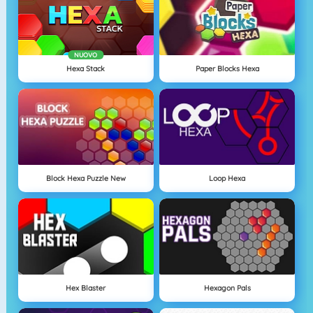
NUOVO
Hexa Stack
Paper Blocks Hexa
Block Hexa Puzzle New
Loop Hexa
Hex Blaster
Hexagon Pals