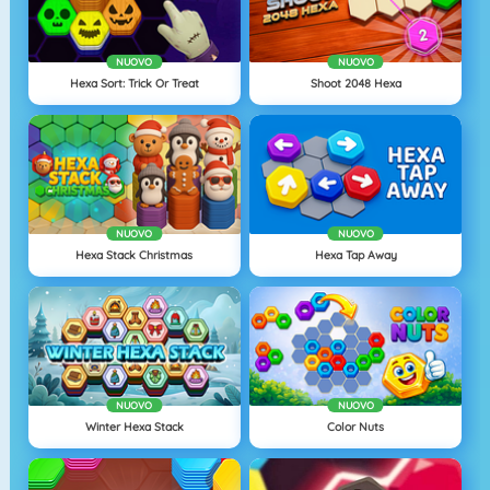
NUOVO
NUOVO
Hexa Sort: Trick Or Treat
Shoot 2048 Hexa
NUOVO
NUOVO
Hexa Stack Christmas
Hexa Tap Away
NUOVO
NUOVO
Winter Hexa Stack
Color Nuts