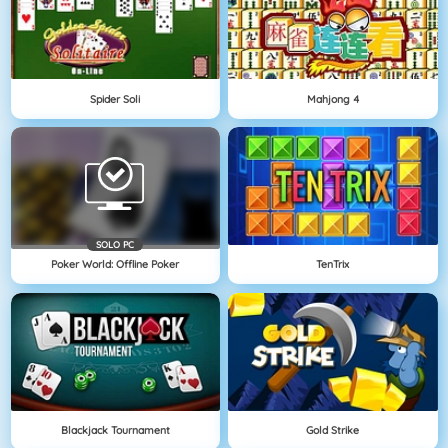
Spider Soli
Mahjong 4
SOLO PC
Poker World: Offline Poker
TenTrix
Blackjack Tournament
Gold Strike