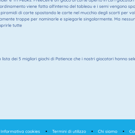
ider e Tri Peaks. FreeCell è un gioco di carte aperto in cui i giocato
'ordinamento viene fatto all'interno del tableau e i semi vengono spos
e piramidi di carte spostando le carte nel mucchio degli scarti per v
samente troppe per nominarle e spiegarle singolarmente. Ma nessun
rirle tutte
ista dei 5 migliori giochi di Patience che i nostri giocatori hanno sele
Informativa cookies
Termini di utilizzo
Chi siamo
Co