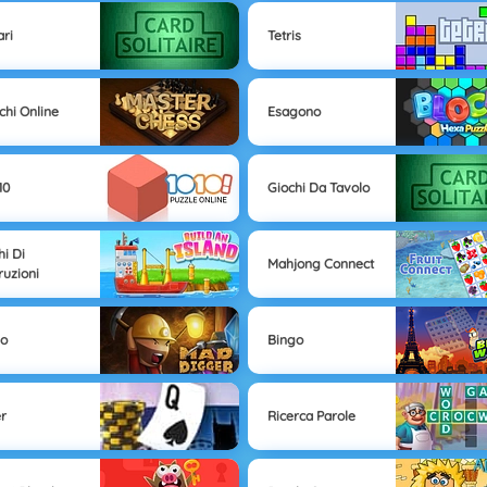
ari
Tetris
chi Online
Esagono
10
Giochi Da Tavolo
hi Di
Mahjong Connect
ruzioni
vo
Bingo
r
Ricerca Parole