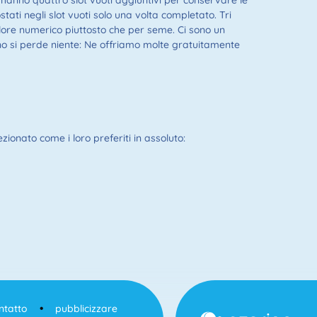
ri hanno quattro slot vuoti aggiuntivi per conservare le
tati negli slot vuoti solo una volta completato. Tri
alore numerico piuttosto che per seme. Ci sono un
o si perde niente: Ne offriamo molte gratuitamente
zionato come i loro preferiti in assoluto:
ntatto
pubblicizzare