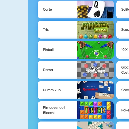
Carte
Solit
Tris
Scac
Pinball
10 X 
Gioc
Dama
Cost
Rummikub
Sca
Rimuovendo I
Poke
Blocchi