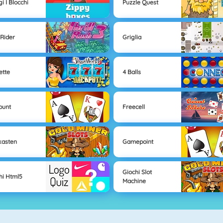
i I Blocchi
Puzzle Quest
 Rider
Griglia
ette
4 Balls
punt
Freecell
kasten
Gamepoint
Giochi Slot
hi Html5
Machine