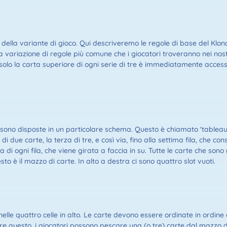
ella variante di gioco. Qui descriveremo le regole di base del Klon
a variazione di regole più comune che i giocatori troveranno nei nostr
solo la carta superiore di ogni serie di tre è immediatamente accessib
te sono disposte in un particolare schema. Questo è chiamato 'tableau'. 
i due carte, la terza di tre, e così via, fino alla settima fila, che cons
rta di ogni fila, che viene girata a faccia in su. Tutte le carte che s
esto è il mazzo di carte. In alto a destra ci sono quattro slot vuoti.
nelle quattro celle in alto. Le carte devono essere ordinate in ordine 
ere questo, i giocatori possono pescare una (o tre) carte dal mazzo