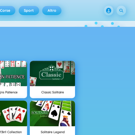
Corse
Sport
Altro
ijns Patience
Classic Solitaire
 13in1 Collection
Solitaire Legend