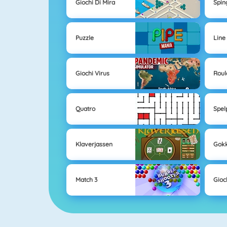
Giochi Di Mira
Sping
Puzzle
Line
Giochi Virus
Roul
Quatro
Spel
Klaverjassen
Gok
Match 3
Gioc