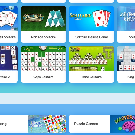
l Solitaire
Mansion Solitaire
Solitaire Deluxe Game
Soli
taire 2
Gaps Solitaire
Race Solitaire
King 
jong
Puzzle Games