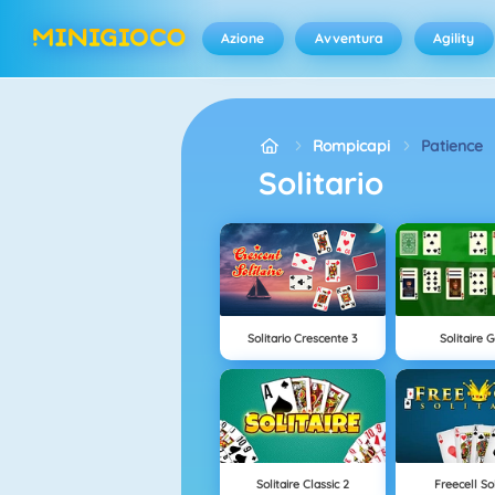
Azione
Avventura
Agility
Rompicapi
Patience
Solitario
Solitario Crescente 3
Solitaire
Solitaire Classic 2
Freecell Sol