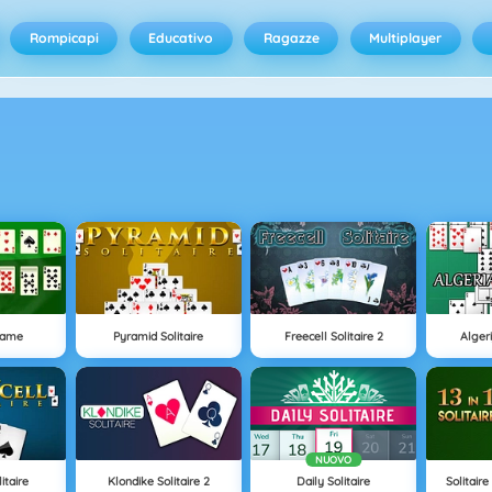
Rompicapi
Educativo
Ragazze
Multiplayer
 Game
Pyramid Solitaire
Freecell Solitaire 2
Alger
NUOVO
itaire
Klondike Solitaire 2
Daily Solitaire
Solitaire