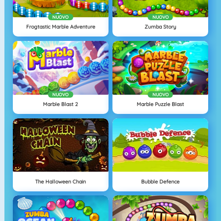
NUOVO
NUOVO
Frogtastic Marble Adventure
Zumba Story
NUOVO
NUOVO
Marble Blast 2
Marble Puzzle Blast
The Halloween Chain
Bubble Defence