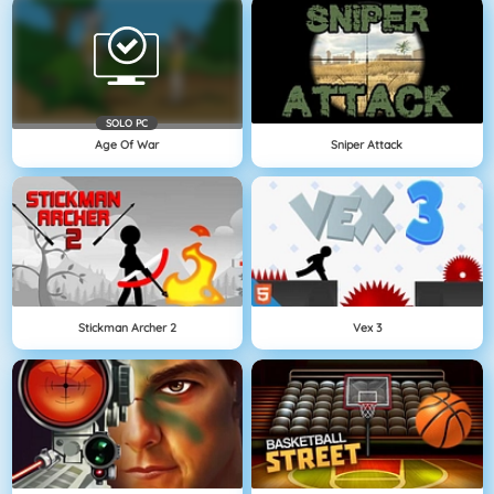
SOLO PC
Age Of War
Sniper Attack
Stickman Archer 2
Vex 3