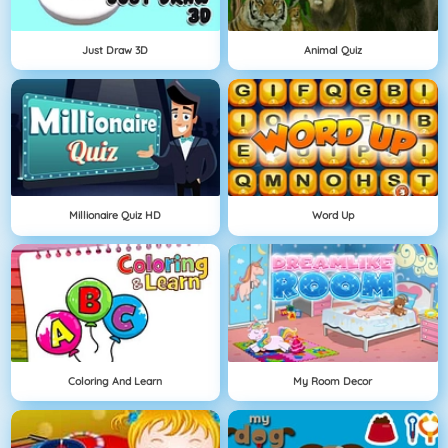
Just Draw 3D
Animal Quiz
Millionaire Quiz HD
Word Up
Coloring And Learn
My Room Decor