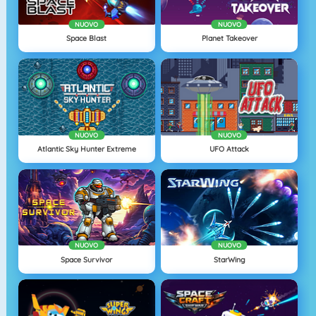
NUOVO
NUOVO
Space Blast
Planet Takeover
NUOVO
NUOVO
Atlantic Sky Hunter Extreme
UFO Attack
NUOVO
NUOVO
Space Survivor
StarWing