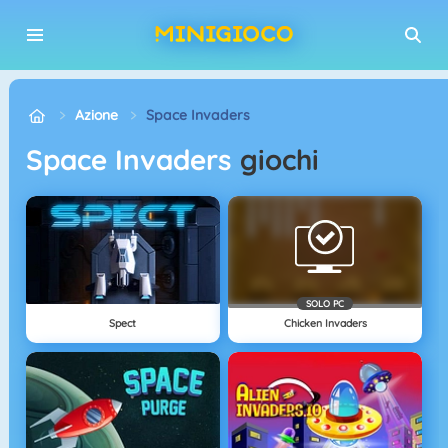
Azione
Space Invaders
Space Invaders
giochi
SOLO PC
Spect
Chicken Invaders