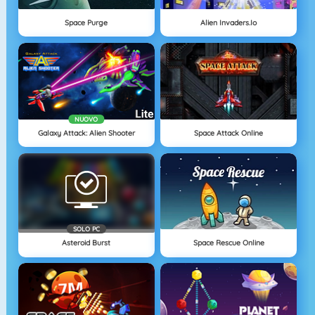
Space Purge
Alien Invaders.io
NUOVO
Galaxy Attack: Alien Shooter
Space Attack Online
SOLO PC
Asteroid Burst
Space Rescue Online