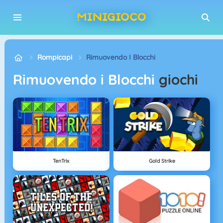
Rompicapi
Rimuovendo I Blocchi
Rimuovendo i Blocchi
giochi
TenTrix
Gold Strike