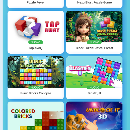
Puzzle Fever
Hexa Blast Puzzle Game
NUOVO
NUOVO
Tap Away
Block Puzzle: Jewel Forest
NUOVO
NUOVO
Runic Blocks Collapse
Blastify II