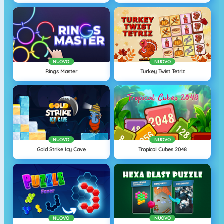
NUOVO
NUOVO
Rings Master
Turkey Twist Tetriz
NUOVO
NUOVO
Gold Strike Icy Cave
Tropical Cubes 2048
NUOVO
NUOVO