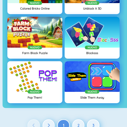
NUOVO
NUOVO
Colored Bricks Online
Unblock It 3D
NUOVO
NUOVO
Farm Block Puzzle
Blocksss
NUOVO
NUOVO
Pop Them!
Slide Them Away
1
2
3