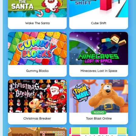
Wake The Santa
Cube Shift
Gummy Blocks
Minecaves: Lost In Space
NUOVO
Christmas Breaker
Toon Blast Online