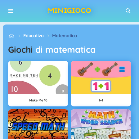
Educativo
Matematica
Giochi
di matematica
Make Me 10
1+1