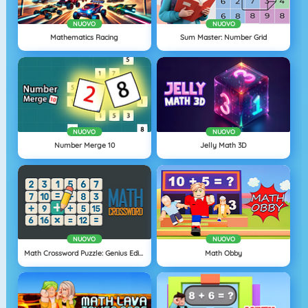
NUOVO
NUOVO
Mathematics Racing
Sum Master: Number Grid
NUOVO
NUOVO
Number Merge 10
Jelly Math 3D
NUOVO
NUOVO
Math Crossword Puzzle: Genius Edition
Math Obby