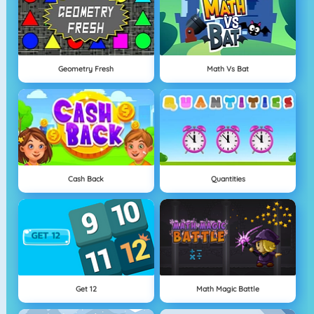
Geometry Fresh
Math Vs Bat
Cash Back
Quantities
Get 12
Math Magic Battle