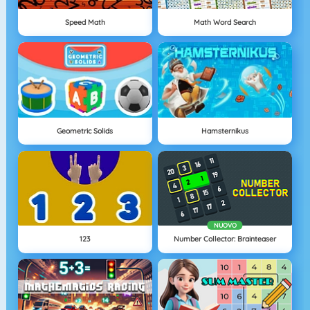
Speed Math
Math Word Search
Geometric Solids
Hamsternikus
NUOVO
123
Number Collector: Brainteaser