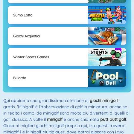
Sumo Lotta
Giochi Acquatici
Winter Sports Games
Biliardo
Qui abbiamo una grandissima collezione di
giochi minigolf
gratis. 'Minigolf' è l'abbreviazione di golf in miniatura, anche se
in realtà i campi da minigolf sono molto più divertenti di quelli di
golf classico. A volte il
minigolf
è anche chiamato
putt putt golf
.
Gioca ai migliori giochi minigolf proprio qui, tra questi troverai
Minigolf 1 e Minigolf Multiplayer, dove potrai giocare con i tuoi