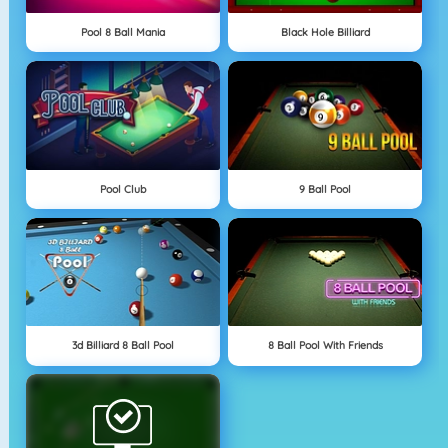
Pool 8 Ball Mania
Black Hole Billiard
Pool Club
9 Ball Pool
3d Billiard 8 Ball Pool
8 Ball Pool With Friends