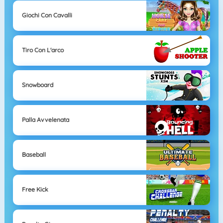
Giochi Con Cavalli
Tiro Con L'arco
Snowboard
Palla Avvelenata
Baseball
Free Kick