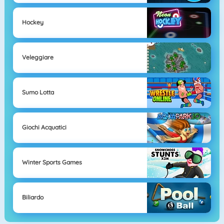
Hockey
Veleggiare
Sumo Lotta
Giochi Acquatici
Winter Sports Games
Biliardo