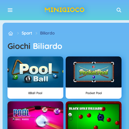
Sport
Biliardo
Giochi
Biliardo
8Ball Pool
Pocket Pool