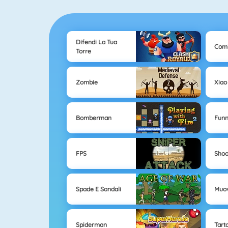
Difendi La Tua
Comb
Torre
Zombie
Xiao
Bomberman
Fun
FPS
Shoo
Spade E Sandali
Muov
Spiderman
Tart