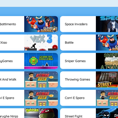
attimento
Space Invaders
 Xiao
Battle
nyGames
Sniper Games
t And Walk
Throwing Games
i E Spara
Corri E Spara
arughe Ninja
Street Fight