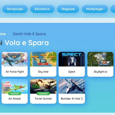
Rompicapi
Educativo
Ragazze
Multiplayer
ione
Giochi Vola E Spara
i
Vola e Spara
Air Force Fight
Sky War
Spect
Skyfight.io
NUOVO
NUOVO
Air Attack
Turret Gunner
Bomber At War 2