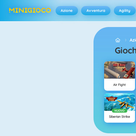
Azione
Avventura
Agility
Az
Gioch
Air Fight
NUOVO
Siberian Strike