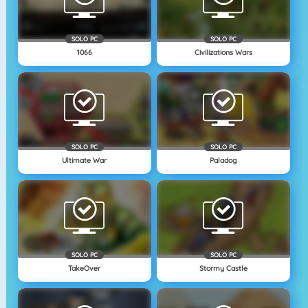
SOLO PC
SOLO PC
1066
Civilizations Wars
SOLO PC
SOLO PC
Ultimate War
Paladog
SOLO PC
SOLO PC
TakeOver
Stormy Castle