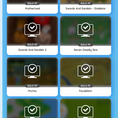
SOLO PC
SOLO PC
Motherload
Swords And Sandals - Gladiator
SOLO PC
SOLO PC
Swords And Sandals 2
Seven Deadly Sins
SOLO PC
SOLO PC
Murloc
Feudalism