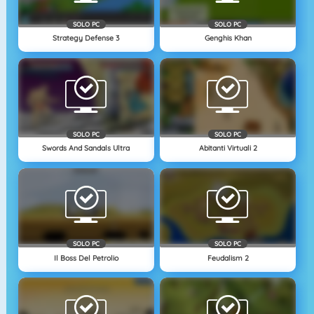
SOLO PC
SOLO PC
Strategy Defense 3
Genghis Khan
SOLO PC
SOLO PC
Swords And Sandals Ultra
Abitanti Virtuali 2
SOLO PC
SOLO PC
Il Boss Del Petrolio
Feudalism 2