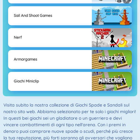
Sail And Shoot Games
Nerf
Armorgames
Giochi Miniclip
Visita subito la nostra collezione di Giochi Spade e Sandali sul
nostro sito web. Abbiamo selezionato per te solo i giochi migliori!
In questi bei giochi sei un gladiatore o un guerriero e devi
vincere combattimenti di ogni tipo nell'arena. Con i premi in
denaro puoi comprare nuove spade o scudi, perché più cresce
la tua reputazione, più forti saranno gli avversari che vogliono