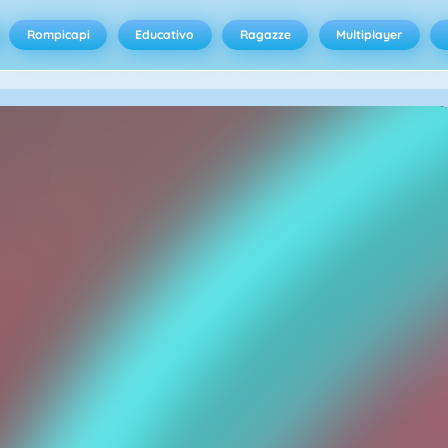
Rompicapi
Educativo
Ragazze
Multiplayer