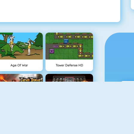
Age Of War
Tower Defense HD
Cursed Treasure
Basketball Street