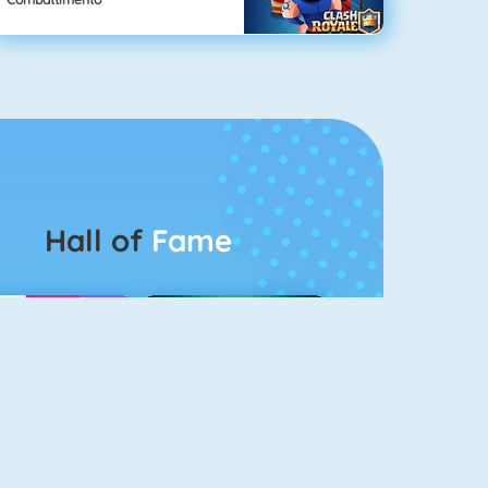
Hall of
Fame
Logo Quiz
The Solitaire 2