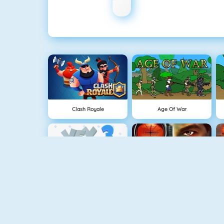
Clash Royale
Age Of War
Vex 3
Military Shooter Training