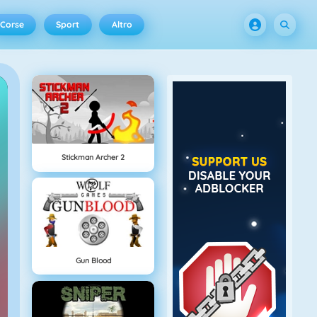
Corse
Sport
Altro
Stickman Archer 2
Gun Blood