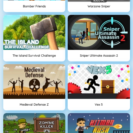
SOLO PC
Bomber Friends
Warzone Sniper
The Island Survival Challenge
Sniper Ultimate Assassin 2
Medieval Defense Z
Vex 5