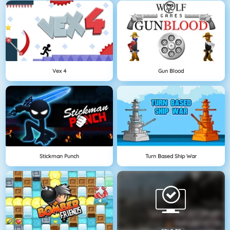
Vex 4
Gun Blood
Stickman Punch
Turn Based Ship War