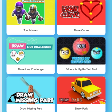
Touchdrawn
Draw Curve
Draw Line Challenge
Where Is My Ruffled Bird
Draw Missing Part
Draw Park