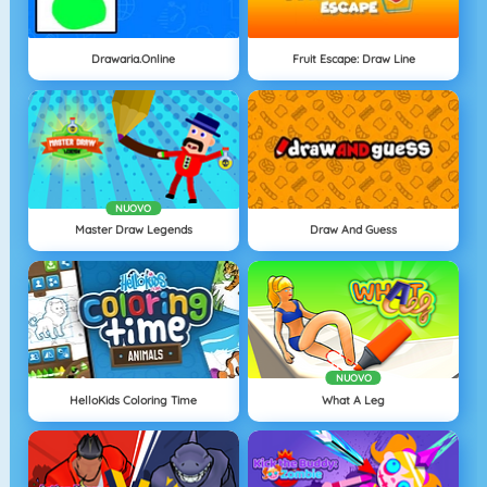
Drawaria.online
Fruit Escape: Draw Line
NUOVO
Master Draw Legends
Draw And Guess
NUOVO
HelloKids Coloring Time
What A Leg