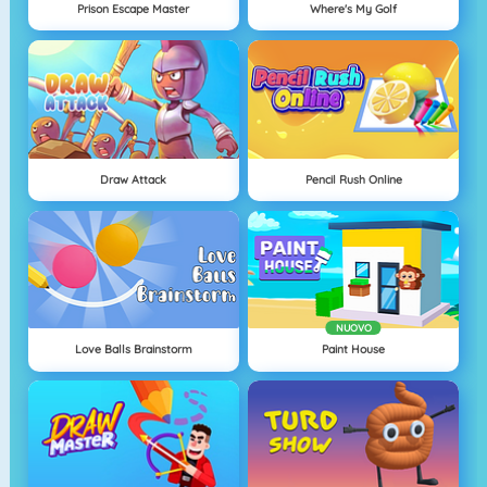
Prison Escape Master
Where's My Golf
Draw Attack
Pencil Rush Online
NUOVO
Love Balls Brainstorm
Paint House