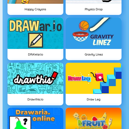
Happy Crayons
Physics Drop
DRAWar.io
Gravity Linez
Drawthis.io
Draw Leg