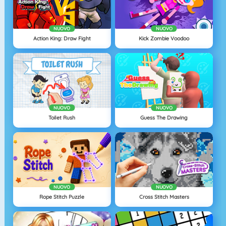
NUOVO
NUOVO
Action King: Draw Fight
Kick Zombie Voodoo
NUOVO
NUOVO
Toilet Rush
Guess The Drawing
NUOVO
NUOVO
Rope Stitch Puzzle
Cross Stitch Masters