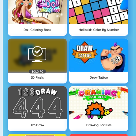
Doll Coloring Book
Hellokids Color By Number
SOLO PC
3D Pixels
Draw Tattoo
123 Draw
Drawing For Kids