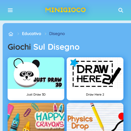
Educativo
Disegno
Giochi
Sul Disegno
Just Draw 3D
Draw Here 2