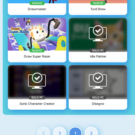
NUOVO
NUOVO
Drawmaster
Turd Show
NUOVO
SOLO PC
Draw Super Racer
Idle Painter
SOLO PC
SOLO PC
Sonic Character Creator
Disegno
1
2