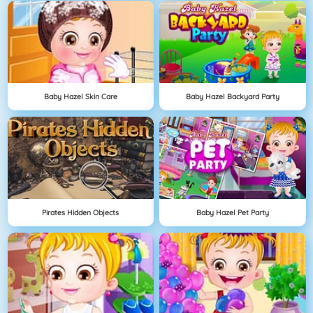
Baby Hazel Skin Care
Baby Hazel Backyard Party
Pirates Hidden Objects
Baby Hazel Pet Party