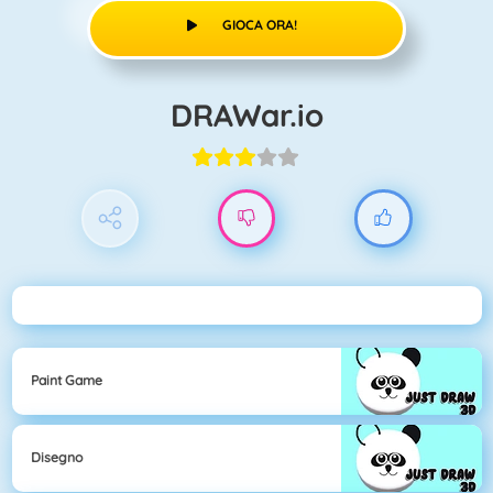
GIOCA ORA!
DRAWar.io
Paint Game
Disegno