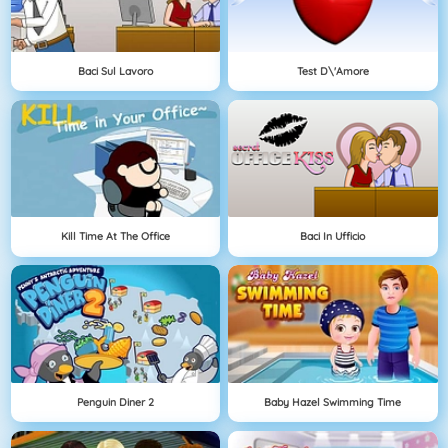
Baci Sul Lavoro
Test D\'amore
Kill Time At The Office
Baci In Ufficio
Penguin Diner 2
Baby Hazel Swimming Time