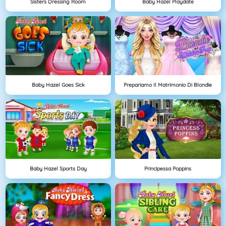
Sisters Dressing Room
Baby Hazel Playdate
Baby Hazel Goes Sick
Prepariamo Il Matrimonio Di Blondie
Baby Hazel Sports Day
Principessa Poppins