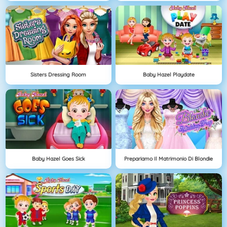
Sisters Dressing Room
Baby Hazel Playdate
Baby Hazel Goes Sick
Prepariamo Il Matrimonio Di Blondie