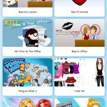
Baci Sul Lavoro
Test D\'amore
Kill Time At The Office
Baci In Ufficio
Penguin Diner 2
I Star Girl