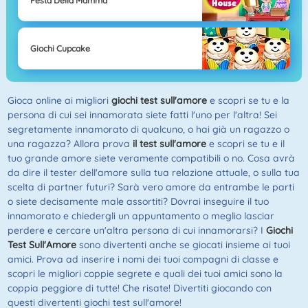
Festa Della Mamma
Giochi Cupcake
Gioca online ai migliori
giochi test sull'amore
e scopri se tu e la
persona di cui sei innamorata siete fatti l'uno per l'altra! Sei
segretamente innamorato di qualcuno, o hai già un ragazzo o
una ragazza? Allora prova
il test sull'amore
e scopri se tu e il
tuo grande amore siete veramente compatibili o no. Cosa avrà
da dire il tester dell'amore sulla tua relazione attuale, o sulla tua
scelta di partner futuri? Sarà vero amore da entrambe le parti
o siete decisamente male assortiti? Dovrai inseguire il tuo
innamorato e chiedergli un appuntamento o meglio lasciar
perdere e cercare un'altra persona di cui innamorarsi? I
Giochi
Test Sull'Amore
sono divertenti anche se giocati insieme ai tuoi
amici. Prova ad inserire i nomi dei tuoi compagni di classe e
scopri le migliori coppie segrete e quali dei tuoi amici sono la
coppia peggiore di tutte! Che risate! Divertiti giocando con
questi divertenti giochi test sull'amore!