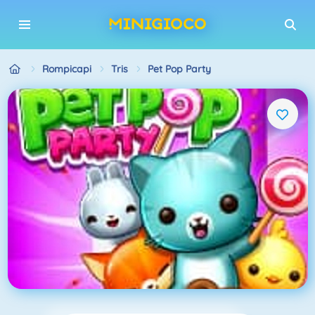
Rompicapi
Tris
Pet Pop Party