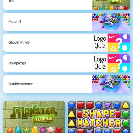
Tris
Match 3
Giochi Html5
Rompicapi
Bubbleshooter