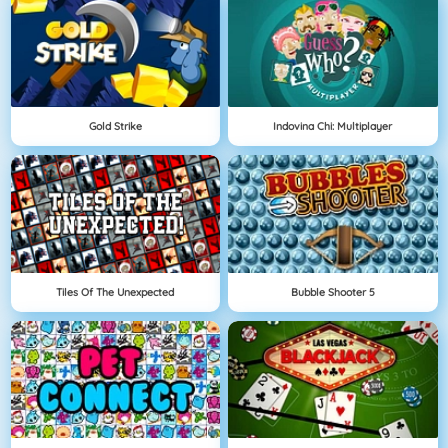
Gold Strike
Indovina Chi: Multiplayer
Tiles Of The Unexpected
Bubble Shooter 5