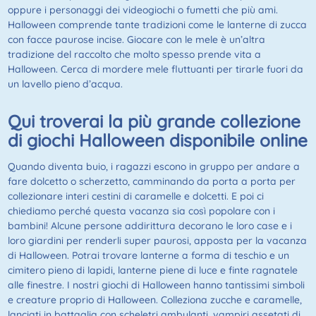
oppure i personaggi dei videogiochi o fumetti che più ami.
Halloween comprende tante tradizioni come le lanterne di zucca
con facce paurose incise. Giocare con le mele è un’altra
tradizione del raccolto che molto spesso prende vita a
Halloween. Cerca di mordere mele fluttuanti per tirarle fuori da
un lavello pieno d’acqua.
Qui troverai la più grande collezione
di giochi Halloween disponibile online
Quando diventa buio, i ragazzi escono in gruppo per andare a
fare dolcetto o scherzetto, camminando da porta a porta per
collezionare interi cestini di caramelle e dolcetti. E poi ci
chiediamo perché questa vacanza sia così popolare con i
bambini! Alcune persone addirittura decorano le loro case e i
loro giardini per renderli super paurosi, apposta per la vacanza
di Halloween. Potrai trovare lanterne a forma di teschio e un
cimitero pieno di lapidi, lanterne piene di luce e finte ragnatele
alle finestre. I nostri giochi di Halloween hanno tantissimi simboli
e creature proprio di Halloween. Colleziona zucche e caramelle,
lanciati in battaglia con scheletri ambulanti, vampiri assetati di