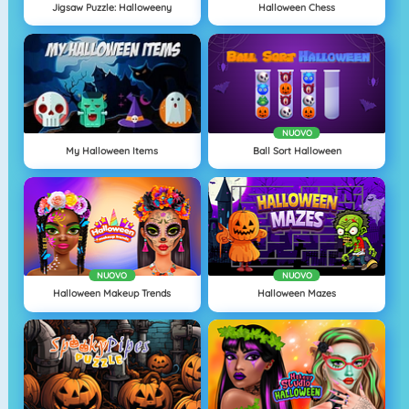
Jigsaw Puzzle: Halloweeny
Halloween Chess
NUOVO
My Halloween Items
Ball Sort Halloween
NUOVO
NUOVO
Halloween Makeup Trends
Halloween Mazes