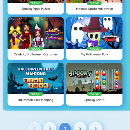
NUOVO
NUOVO
Spooky Pipes Puzzle
Makeup Studio Halloween
NUOVO
NUOVO
Celebrity Halloween Costumes
My Halloween Park
NUOVO
NUOVO
Halloween Tiles Mahjong
Spooky Sort It
1
2
3