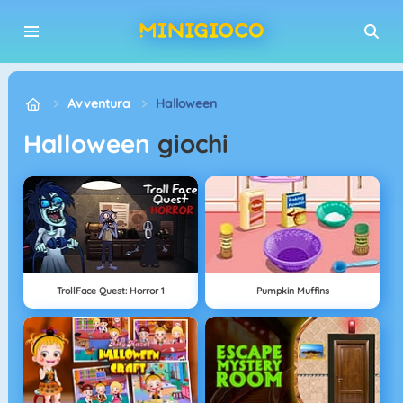
Avventura
Halloween
Halloween
giochi
TrollFace Quest: Horror 1
Pumpkin Muffins