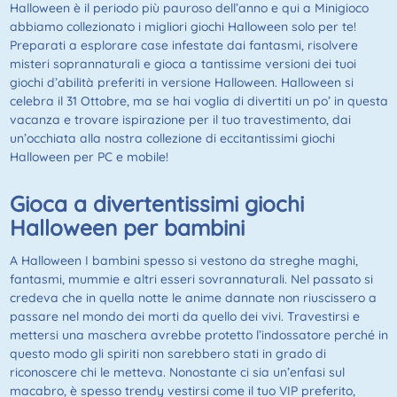
Halloween è il periodo più pauroso dell’anno e qui a Minigioco
abbiamo collezionato i migliori giochi Halloween solo per te!
Preparati a esplorare case infestate dai fantasmi, risolvere
misteri soprannaturali e gioca a tantissime versioni dei tuoi
giochi d’abilità preferiti in versione Halloween. Halloween si
celebra il 31 Ottobre, ma se hai voglia di divertiti un po’ in questa
vacanza e trovare ispirazione per il tuo travestimento, dai
un’occhiata alla nostra collezione di eccitantissimi giochi
Halloween per PC e mobile!
Gioca a divertentissimi giochi
Halloween per bambini
A Halloween I bambini spesso si vestono da streghe maghi,
fantasmi, mummie e altri esseri sovrannaturali. Nel passato si
credeva che in quella notte le anime dannate non riuscissero a
passare nel mondo dei morti da quello dei vivi. Travestirsi e
mettersi una maschera avrebbe protetto l’indossatore perché in
questo modo gli spiriti non sarebbero stati in grado di
riconoscere chi le metteva. Nonostante ci sia un’enfasi sul
macabro, è spesso trendy vestirsi come il tuo VIP preferito,