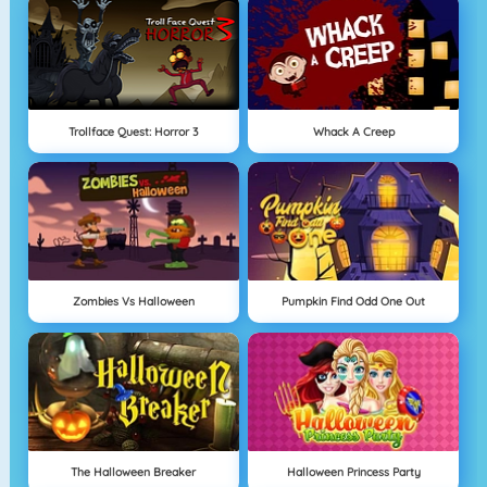
Trollface Quest: Horror 3
Whack A Creep
Zombies Vs Halloween
Pumpkin Find Odd One Out
The Halloween Breaker
Halloween Princess Party