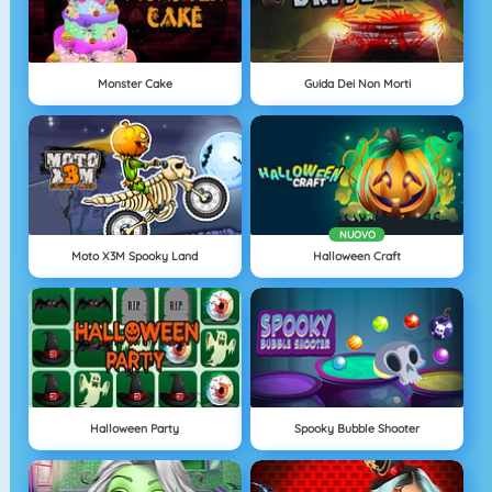
Monster Cake
Guida Dei Non Morti
NUOVO
Moto X3M Spooky Land
Halloween Craft
Halloween Party
Spooky Bubble Shooter