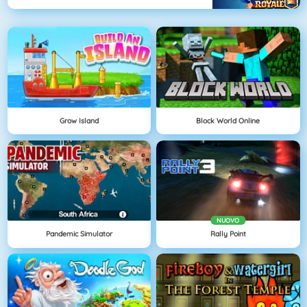
Grow Island
Block World Online
NUOVO
Pandemic Simulator
Rally Point