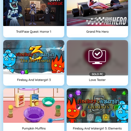
TrollFace Quest: Horror 1
Grand Prix Hero
SOLO PC
Fireboy And Watergirl 3
Love Tester
Pumpkin Muffins
Fireboy And Watergirl 5: Elements