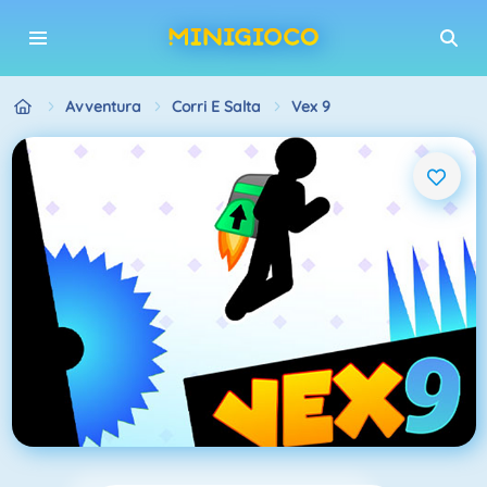
Avventura
Corri E Salta
Vex 9