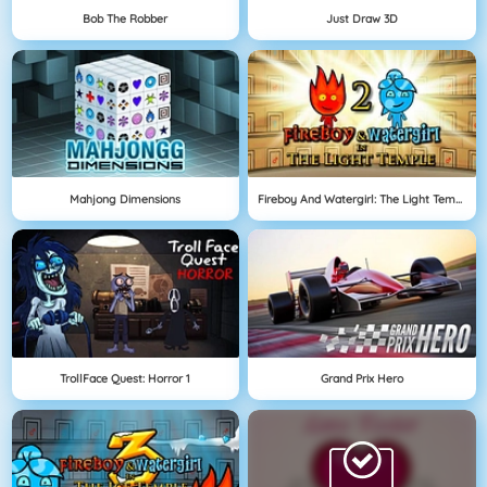
Bob The Robber
Just Draw 3D
Mahjong Dimensions
Fireboy And Watergirl: The Light Temple
TrollFace Quest: Horror 1
Grand Prix Hero