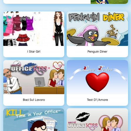
I Star Girl
Penguin Diner
Baci Sul Lavoro
Test D\'amore