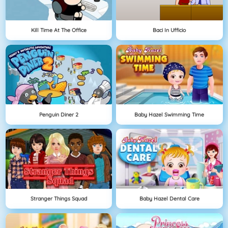
Kill Time At The Office
Baci In Ufficio
Penguin Diner 2
Baby Hazel Swimming Time
Stranger Things Squad
Baby Hazel Dental Care