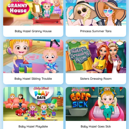
Baby Hazel Granny House
Princess Summer Tans
Baby Hazel Sibling Trouble
Sisters Dressing Room
Baby Hazel Playdate
Baby Hazel Goes Sick