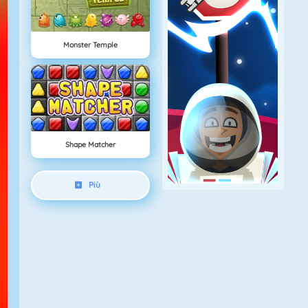
Monster Temple
Shape Matcher
Più