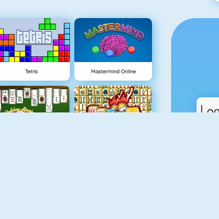
Tetris
Mastermind Online
Spider Soli
Mahjong 4
Blackjack Tournament
Gold Strike