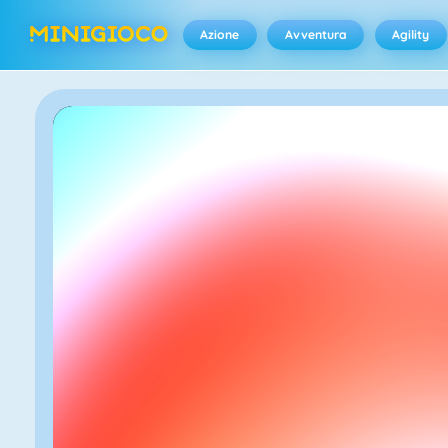
Azione
Avventura
Agility