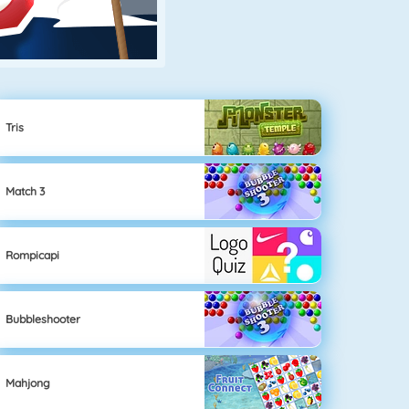
Tris
Match 3
Rompicapi
Bubbleshooter
Mahjong