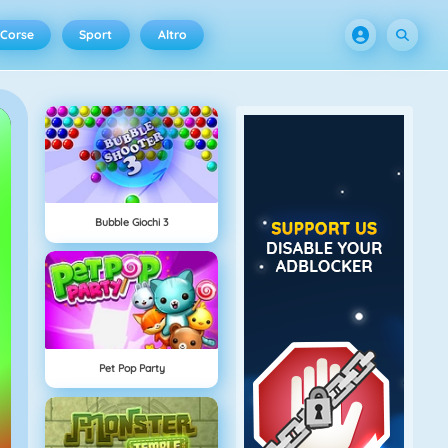
Corse
Sport
Altro
Bubble Giochi 3
Pet Pop Party