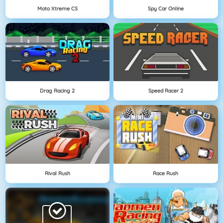
Moto Xtreme CS
Spy Car Online
Drag Racing 2
Speed Racer 2
Rival Rush
Race Rush