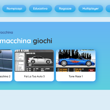
Rompicapi
Educativo
Ragazze
Multiplayer
Macchina
uo macchina
giochi
acchina 2
Fai La Tua Auto 3
Tune Race 1