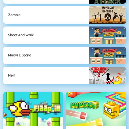
Zombie
Shoot And Walk
Muovi E Spara
Nerf