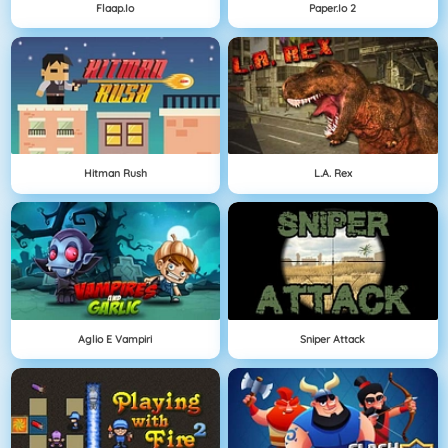
Flaap.io
Paper.io 2
Hitman Rush
L.A. Rex
Aglio E Vampiri
Sniper Attack