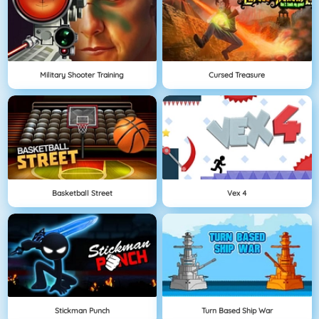
Military Shooter Training
Cursed Treasure
Basketball Street
Vex 4
Stickman Punch
Turn Based Ship War