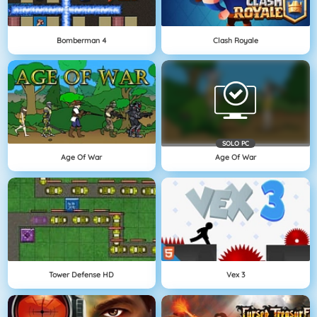
Bomberman 4
Clash Royale
SOLO PC
Age Of War
Age Of War
Tower Defense HD
Vex 3