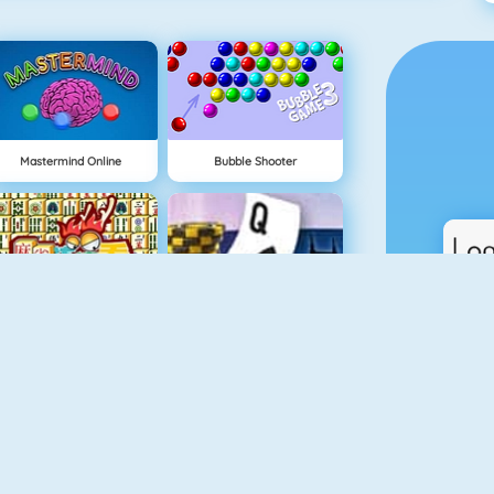
Mastermind Online
Bubble Shooter
Mahjong 4
Poker World: Offline Poker
Gold Strike
Indovina Chi: Multiplayer