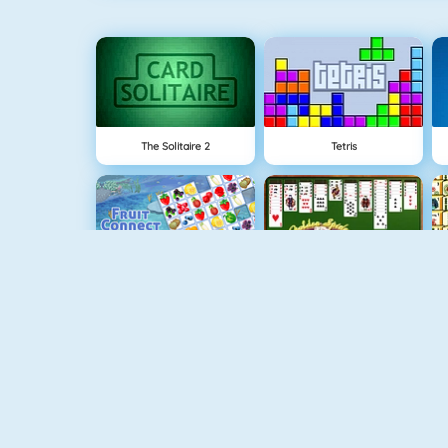
The Solitaire 2
Tetris
Fruit Connect
Spider Soli
TenTrix
Blackjack Tournament