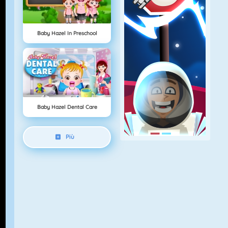
Baby Hazel In Preschool
Baby Hazel Dental Care
Più