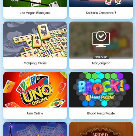
Las Vegas Blackjack
Solitario Crescente 3
SOLO PC
Mahjong Titans
Mahjongcon
Uno Online
Block! Hexa Puzzle