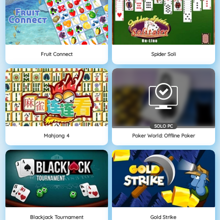
Fruit Connect
Spider Soli
SOLO PC
Mahjong 4
Poker World: Offline Poker
Blackjack Tournament
Gold Strike