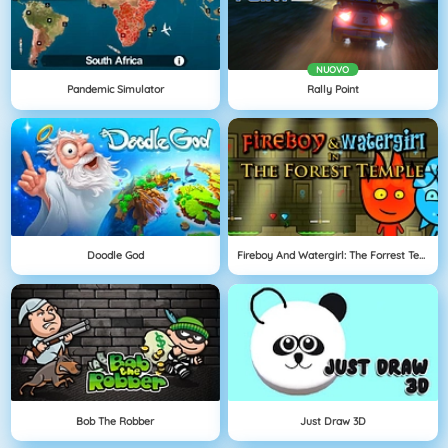
NUOVO
Pandemic Simulator
Rally Point
Doodle God
Fireboy And Watergirl: The Forrest Temple
Bob The Robber
Just Draw 3D