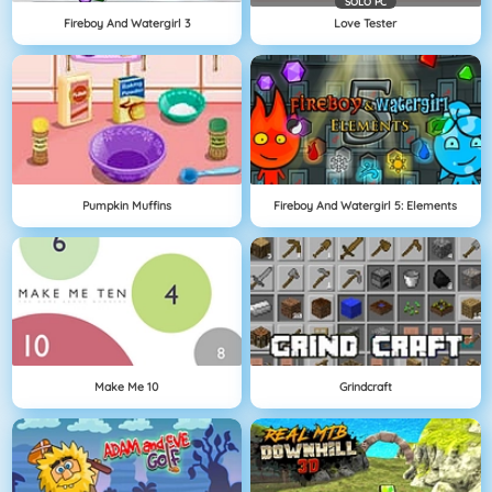
SOLO PC
Fireboy And Watergirl 3
Love Tester
Pumpkin Muffins
Fireboy And Watergirl 5: Elements
Make Me 10
Grindcraft