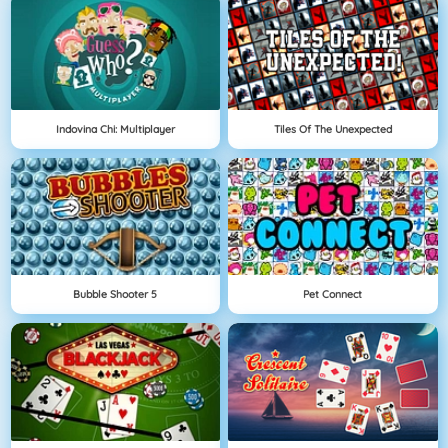
Indovina Chi: Multiplayer
Tiles Of The Unexpected
Bubble Shooter 5
Pet Connect