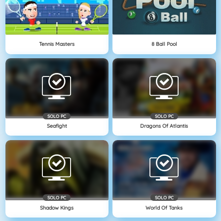
Tennis Masters
8 Ball Pool
SOLO PC
SOLO PC
Seafight
Dragons Of Atlantis
SOLO PC
SOLO PC
Shadow Kings
World Of Tanks