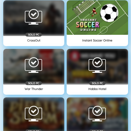
SOLO PC
CrossOut
Instant Soccer Online
SOLO PC
SOLO PC
War Thunder
Habbo Hotel