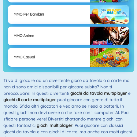
MMO Per Bambini
MMO Anime
MMO Casual
Ti va di giocare ad un divertente gioco da tavolo o a carte ma
non ci sono amici disponibili per giocare subito? Non ti
preoccupare! In questi divertenti
giochi da tavola multiplayer
e
giochi di carte multiplayer
puoi giocare con gente di tutto il
mondo. Sfida altri giocatori e vediamo se riesci a batterli. In
questi giochi non devi avere a che fare con il computer Al. Puoi
sfidare persone vere! Divertiti chattando mentre giochi con
questi fantastici
giochi multiplayer
! Puoi giocare con classici
giochi da tavola e con giochi di carte, ma anche con molti giochi