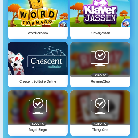
WordTornado
Klaverjassen
SOLO PC
Crescent Solitaire Online
RummyClub
SOLO PC
SOLO PC
Royal Bingo
Thirty-One