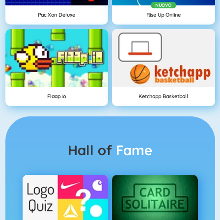
NUOVO
Pac Xon Deluxe
Rise Up Online
Flaap.io
Ketchapp Basketball
Hall of
Fame