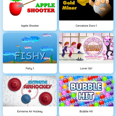
Apple Shooter
Cercatore Doro 1
Fishy 1
Lover Girl
Extreme Air Hockey
Bubble Hit