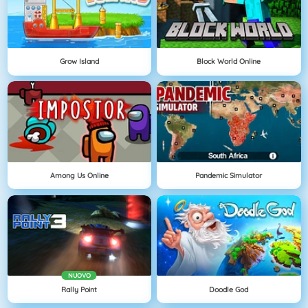
Grow Island
Block World Online
Among Us Online
Pandemic Simulator
NUOVO
Rally Point
Doodle God