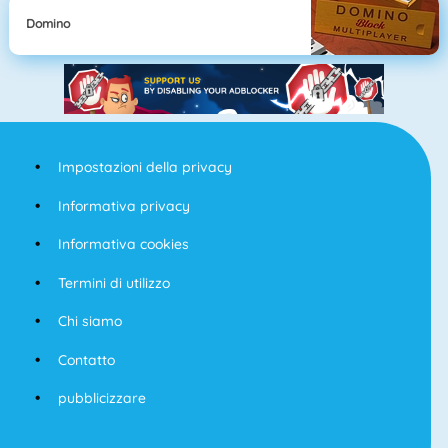
Domino
Impostazioni della privacy
Informativa privacy
Informativa cookies
Termini di utilizzo
Chi siamo
Contatto
pubblicizzare