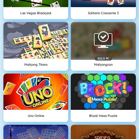
Las Vegas Blackjack
Solitario Crescente 3
SOLO PC
Mahjong Titans
Mahjongcon
Uno Online
Block! Hexa Puzzle