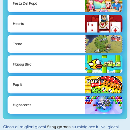
Festa Del Papà
Hearts
Treno
Flappy Bird
Pop It
Highscores
Gioca ai migliori giochi
fishy games
su minigioco.it! Nei giochi