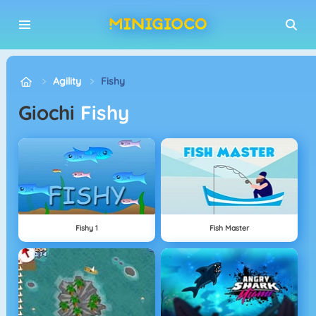
Agility
Fishy
Giochi
Fishy
Fishy 1
Fish Master