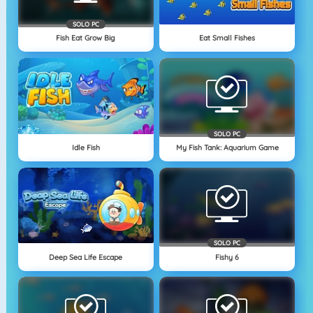
SOLO PC
Fish Eat Grow Big
Eat Small Fishes
SOLO PC
Idle Fish
My Fish Tank: Aquarium Game
SOLO PC
Deep Sea Life Escape
Fishy 6