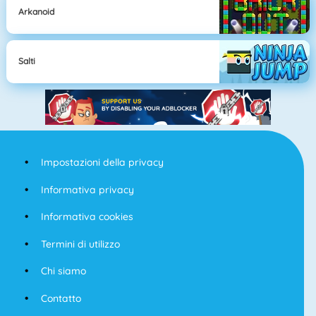
Arkanoid
Salti
Impostazioni della privacy
Informativa privacy
Informativa cookies
Termini di utilizzo
Chi siamo
Contatto