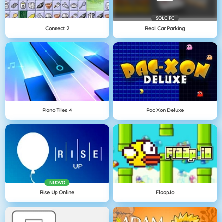
SOLO PC
Connect 2
Real Car Parking
Piano Tiles 4
Pac Xon Deluxe
NUOVO
Rise Up Online
Flaap.io