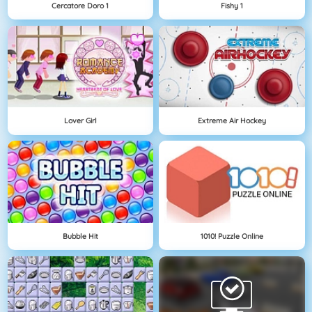
Cercatore Doro 1
Fishy 1
Lover Girl
Extreme Air Hockey
Bubble Hit
1010! Puzzle Online