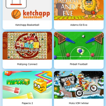
Ketchapp Basketball
Adamo Ed Eva
Mahjong Connect
Pinball Football
Paper.io 2
Moto X3M Winter