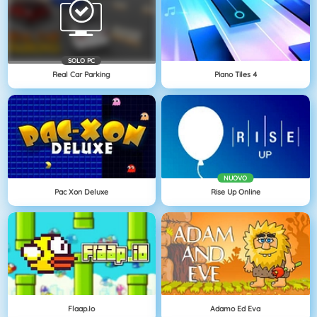
SOLO PC
Real Car Parking
Piano Tiles 4
NUOVO
Pac Xon Deluxe
Rise Up Online
Flaap.io
Adamo Ed Eva