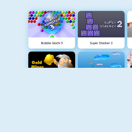
Bubble Giochi 3
Super Stacker 2
Cercatore Doro 1
Fishy 1
1010! Puzzle Online
Connect 2