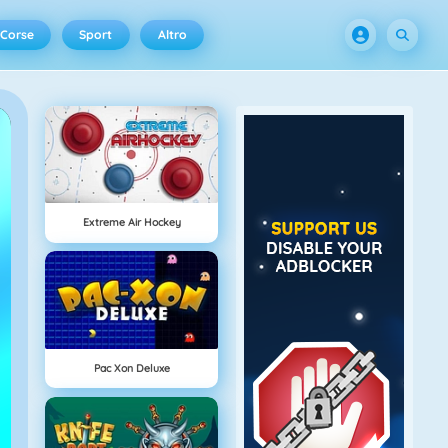
Corse
Sport
Altro
Extreme Air Hockey
Pac Xon Deluxe