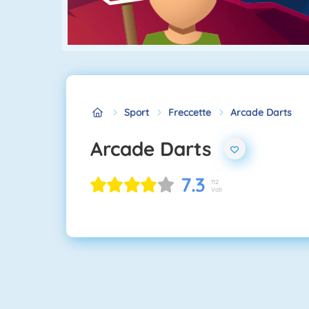
Sport
Freccette
Arcade Darts
Arcade Darts
7.3
112
Voti