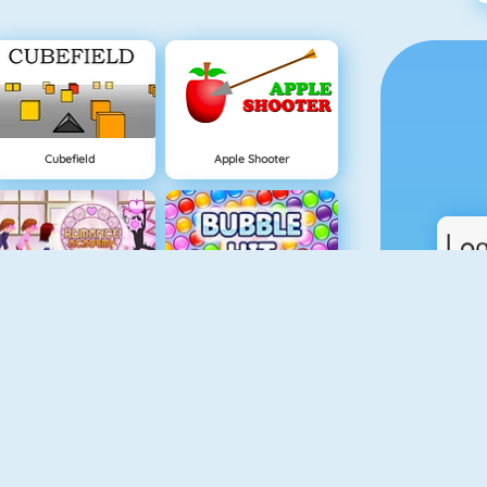
Cubefield
Apple Shooter
Lover Girl
Bubble Hit
Real Car Parking
Piano Tiles 4